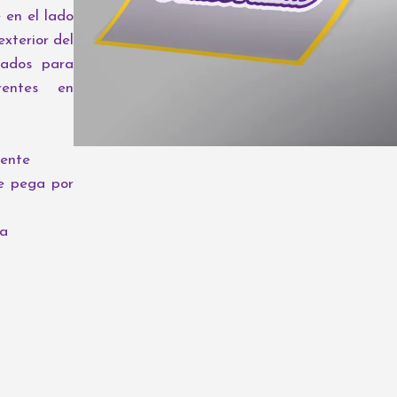
 en el lado
exterior del
tados para
rentes en
rente
se pega por
ca