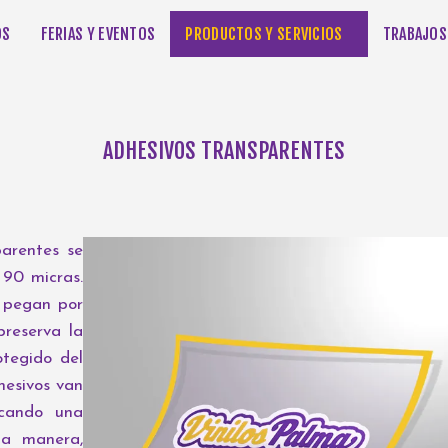
OS
FERIAS Y EVENTOS
PRODUCTOS Y SERVICIOS
TRABAJOS
ADHESIVOS TRANSPARENTES
parentes se
90 micras.
e pegan por
preserva la
otegido del
hesivos van
icando una
ta manera,