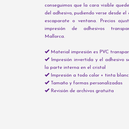
conseguimos que la cara visible quede
del adhesivo, pudiendo verse desde el 
escaparate o ventana. Precios ajus
impresión de adhesivos transpa
Mallorca.
Material impresión es PVC transpa
Impresión invertida y el adhesivo 
la parte interna en el cristal
Impresión a todo color + tinta blan
Tamaño y formas personalizadas
Revisión de archivos gratuita