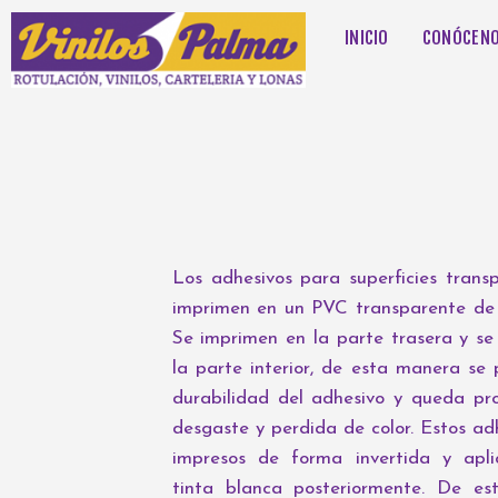
INICIO
CONÓCEN
Los adhesivos para superficies trans
imprimen en un PVC transparente de 
Se imprimen en la parte trasera y s
la parte interior, de esta manera se 
durabilidad del adhesivo y queda pr
desgaste y perdida de color. Estos ad
impresos de forma invertida y apl
tinta blanca posteriormente. De es